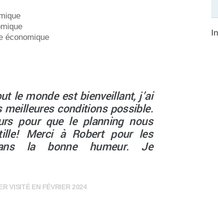
omique
omique
I
ite économique
t le monde est bienveillant, j’ai
 meilleures conditions possible.
ours pour que le planning nous
tille! Merci à Robert pour les
dans la bonne humeur. Je
R VISITÉ EN FÉVRIER 2024