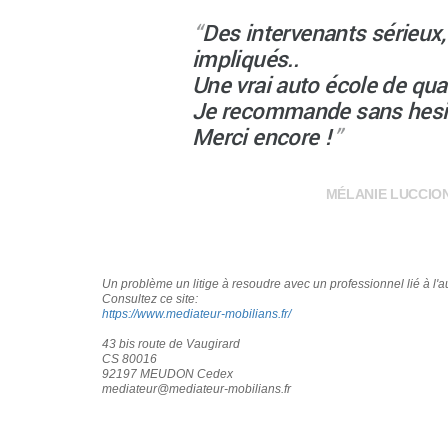
“
Des intervenants sérieux
impliqués..
Une vrai auto école de qual
Je recommande sans hesi
Merci encore !
”
MÉLANIE LUCCION
Un problème un litige à resoudre avec un professionnel lié à l'
Consultez ce site:
https://www.mediateur-mobilians.fr/
43 bis route de Vaugirard
CS 80016
92197 MEUDON Cedex
mediateur@mediateur-mobilians.fr