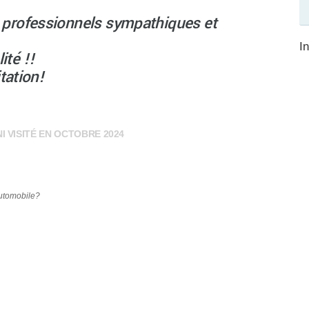
, professionnels sympathiques et
I
ité !!
tation!
I VISITÉ EN OCTOBRE 2024
automobile?