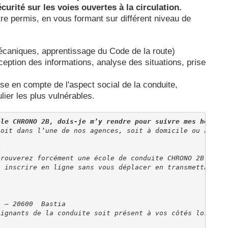
urité sur les voies ouvertes à la circulation.
e permis, en vous formant sur différent niveau de
caniques, apprentissage du Code de la route)
ception des informations, analyse des situations, prise
se en compte de l'aspect social de la conduite,
lier les plus vulnérables.
ole CHRONO 2B, dois-je m’y rendre pour suivre mes heures
soit dans l’une de nos agences, soit à domicile ou à un 
?
trouverez forcément une école de conduite CHRONO 2B proc
s inscrire en ligne sans vous déplacer en transmettant l
o – 20600  Bastia 
eignants de la conduite soit présent à vos côtés lors de